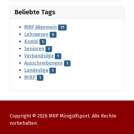
Beliebte Tags
MRP Allgemein
17
Lehrwesen
5
Kombi
1
Senioren
1
Verbandsliga
1
Ausschreibungen
1
Landesliga
1
MJRP
1
Copyright © 2026 MRP Minigolfsport. Alle Rechte
vorbehalten.